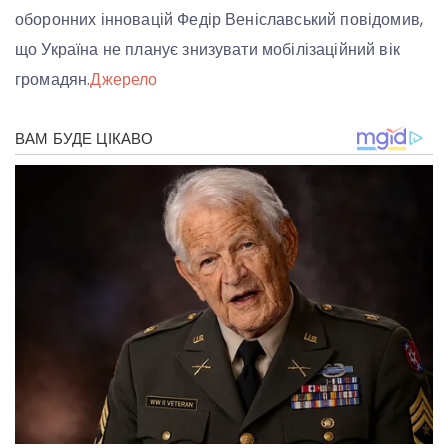
оборонних інновацій Федір Веніславський повідомив,
що Україна не планує знизувати мобілізаційний вік
громадян.
Джерело