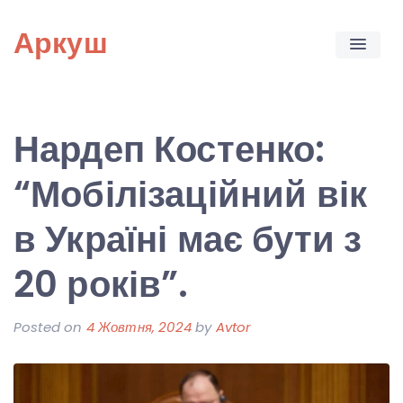
Skip
Аркуш
to
content
Нардеп Костенко:
“Мобілізаційний вік
в Україні має бути з
20 років”.
Posted on
4 Жовтня, 2024
by
Avtor