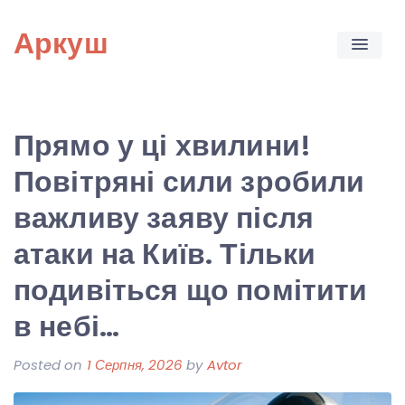
Skip
Аркуш
to
content
Прямо у ці хвилини!
Повітряні сили зробили
важливу заяву після
атаки на Київ. Тільки
подивіться що помітити
в небі…
Posted on
1 Серпня, 2026
by
Avtor