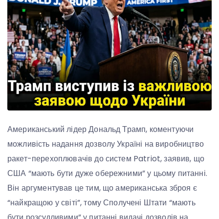
Американський лідер Дональд Трамп, коментуючи
можливість надання дозволу Україні на виробництво
ракет-перехоплювачів до систем Patriot, заявив, що
США “мають бути дуже обережними” у цьому питанні.
Він аргументував це тим, що американська зброя є
“найкращою у світі”, тому Сполучені Штати “мають
бути розсудливими” у питанні видачі дозволів на