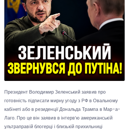
Президент Володимир Зеленський заявив про
готовність підписати мирну угоду з РФ в Овальному
кабінеті або в резиденції Дональда Трампа в Мар-а-
Лаго. Про це він заявив в інтерв’ю американській
ультраправій блогерці і близькій прихильниці