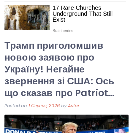
Трамп приголомшив
новою заявою про
Україну! Негайне
звернення зі США: Ось
що сказав про Patriot…
Posted on
1 Серпня, 2026
by
Avtor