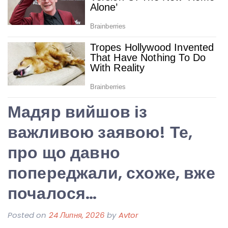
Мадяр вийшов із
важливою заявою! Те,
про що давно
попереджали, схоже, вже
почалося…
Posted on
24 Липня, 2026
by
Avtor