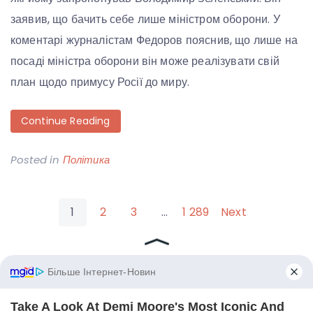
заявив, що бачить себе лише міністром оборони. У
коментарі журналістам Федоров пояснив, що лише на
посаді міністра оборони він може реалізувати свій
план щодо примусу Росії до миру.
Continue Reading
Posted in
Політика
Пагінація
1
2
3
…
1 289
Next
записів
WordPress Theme:
Blog Guten
by TwoPoints.