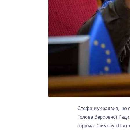
Стефанчук заявив, що як
Голова Верховної Ради Р
отримає “зимову єПідтр