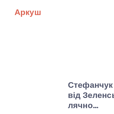
Skip
Аркуш
to
content
Стефанчук 
від Зеленсь
лячно…