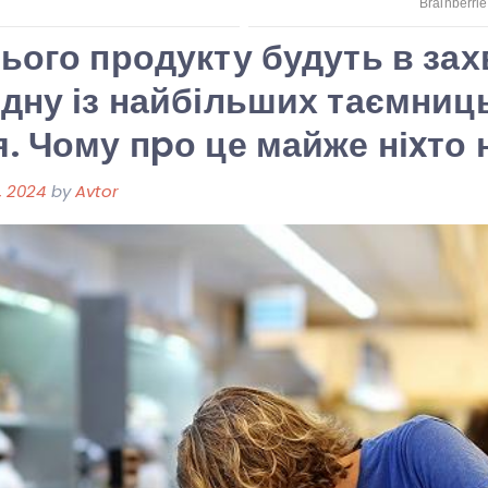
ього продукту будуть в зах
дну із найбільших таємниц
. Чому пpо це майже ніxто 
, 2024
by
Avtor