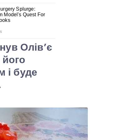
нув Олів’є
 його
м і буде
.