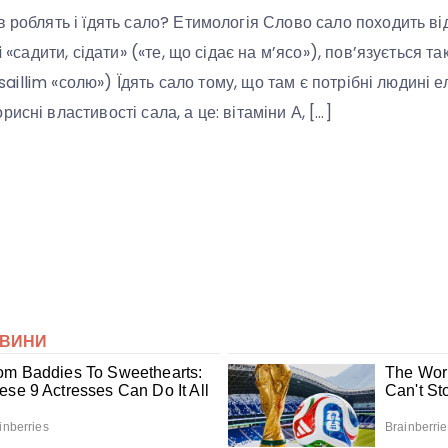
в роблять і їдять сало? Етимологія Слово сало походить ві
i «садити, сідати» («те, що сідає на м’ясо»), пов’язується та
, saillim «солю») Їдять сало тому, що там є потрібні людині 
исні властивості сала, а це: вітаміни А, […]