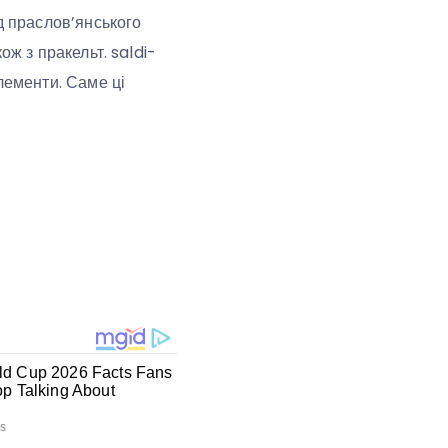
д праслов’янського
кож з пракельт. saldi-
елементи. Саме ці