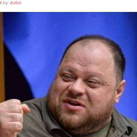
4
by
Avtor