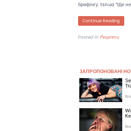
брифінгу. tsn.ua “Ще н
Continue Reading
Posted in
Рецепти