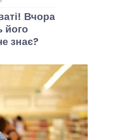
ваті! Вчора
ь його
не знає?