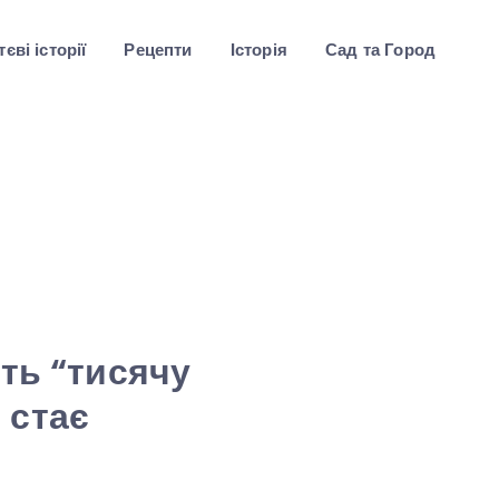
єві історії
Рецепти
Історія
Сад та Город
ть “тисячу
 стає