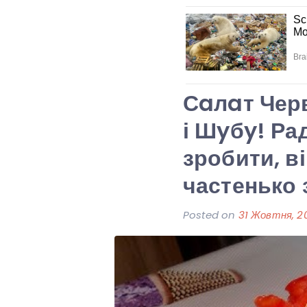
Сaлaт Чер
і Шyбy! Ра
зробити, в
частенько 
Posted on
31 Жовтня, 2