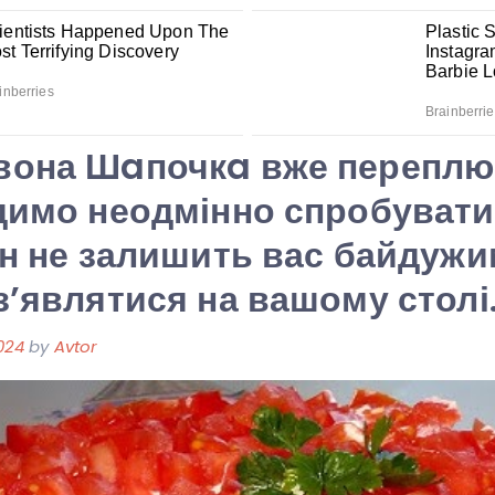
вона Шaпочкa вже переплю
димо неодмінно спробувати
ін не залишить вас байдужи
з’являтися на вашому столі
024
by
Avtor