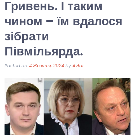
Гривень. І таким
чином – їм вдалося
зібрати
Півмільярда.
Posted on
4 Жовтня, 2024
by
Avtor