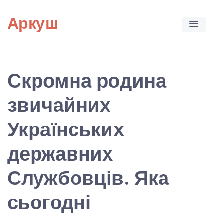
Skip
Аркуш
to
content
Скромна родина
звичайних
Українських
державних
Службовців. Яка
сьогодні