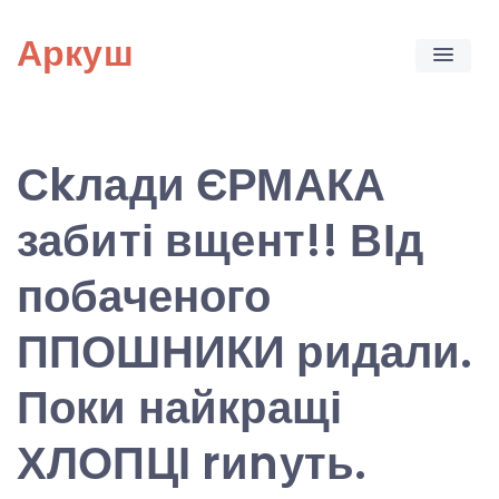
Skip
Аркуш
to
content
Сkлади ЄРМАКА
забиті вщент!! ВІд
побаченого
ППОШНИКИ ридали.
Поки найкращі
ХЛОПЦІ rиnуть.