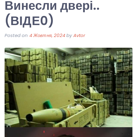
Винесли двері..
(ВІДЕ0)
Posted on
4 Жовтня, 2024
by
Avtor