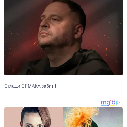
Склади ЄРМАКА забиті!