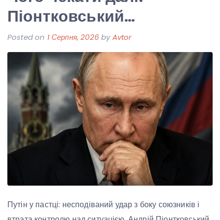
Піонтковський…
Posted on
1 Серпня, 2026
by
Avtor
Путін у пастці: несподіваний удар з боку союзників і
втрата контролю над ситуацією. Андрій Піонтковський