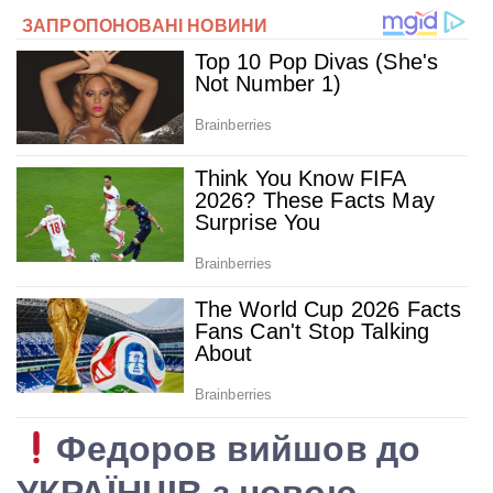
Федоров вийшов до
УКРАЇНЦІВ з новою