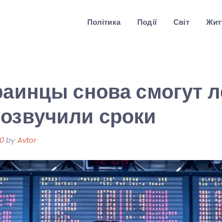
Політика
Події
Світ
Житт
раинцы снова смогут л
озвучили сроки
20
by
Avtor