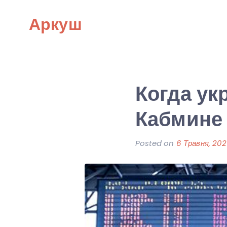
Skip
Аркуш
to
content
Когда ук
Кабмине 
Posted on
6 Травня, 20