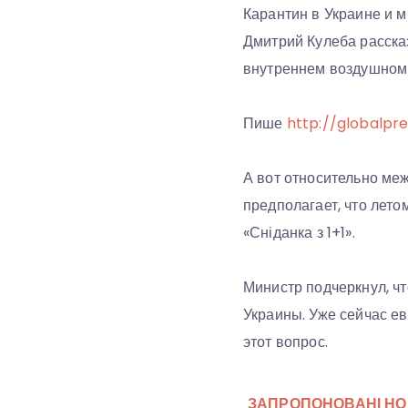
Карантин в Украине и 
Дмитрий Кулеба рассказ
внутреннем воздушном
Пише
http://globalpre
А вот относительно ме
предполагает, что лето
«Сніданка з 1+1».
Министр подчеркнул, ч
Украины. Уже сейчас е
этот вопрос.