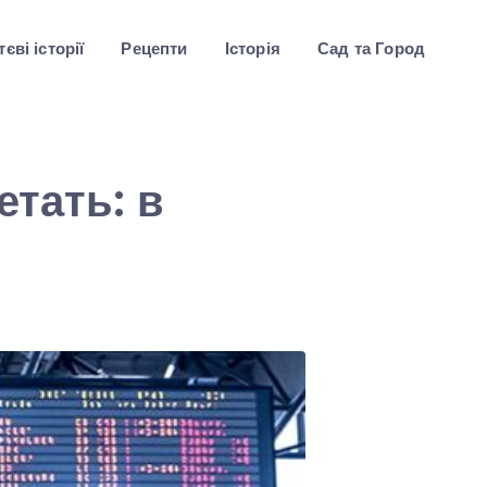
єві історії
Рецепти
Історія
Сад та Город
етать: в