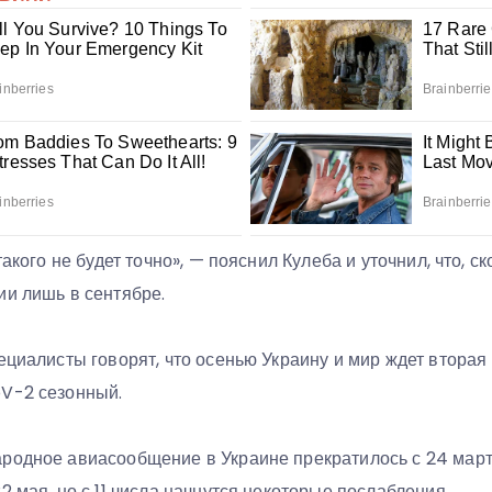
такого не будет точно», — пояснил Кулеба и уточнил, что, с
ии лишь в сентябре.
ециалисты говорят, что осенью Украину и мир ждет вторая
V-2 сезонный.
родное авиасообщение в Украине прекратилось с 24 март
2 мая, но с 11 числа начнутся некоторые послабления.