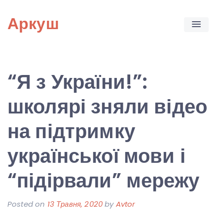
Skip
Аркуш
to
content
“Я з України!”:
школярі зняли відео
на підтримку
української мови і
“підірвали” мережу
Posted on
13 Травня, 2020
by
Avtor