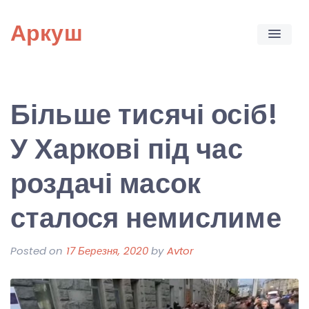
Skip
Аркуш
to
content
Більше тисячі осіб!
У Харкові під час
роздачі масок
сталося немислиме
Posted on
17 Березня, 2020
by
Avtor