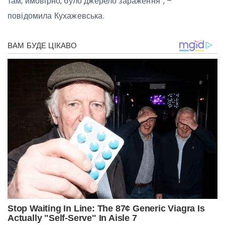
там, ймовірно, було джерело зараження”, –
повідомила Кухажевська.