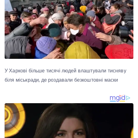
У Харкові більше тисячі людей влаштували тисняву
біля міськради, де роздавали безкоштовні маски