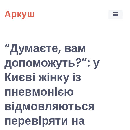
Skip
Аркуш
to
content
“Думаєте, вам
допоможуть?”: у
Києві жінку із
пневмонією
відмовляються
перевіряти на