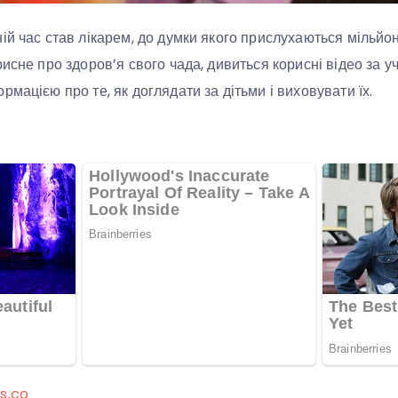
ій час став лікарем, до думки якого прислухаються мільйо
исне про здоров’я свого чада, дивиться корисні відео за у
мацією про те, як доглядати за дітьми і виховувати їх.
s.co