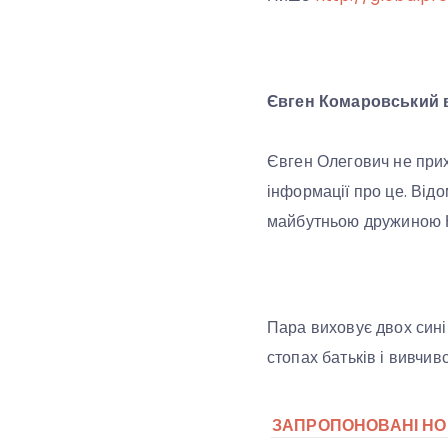
Євген Комаровський в
Євген Олегович не прих
інформації про це. Від
майбутньою дружиною К
Пара виховує двох синів
стопах батьків і вивчи