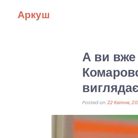
Skip
Аркуш
to
content
А ви вже
Комаровс
виглядає
Posted on
22 Квітня, 2