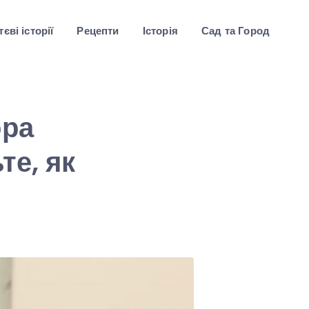
єві історії
Рецепти
Історія
Сад та Город
ора
те, як