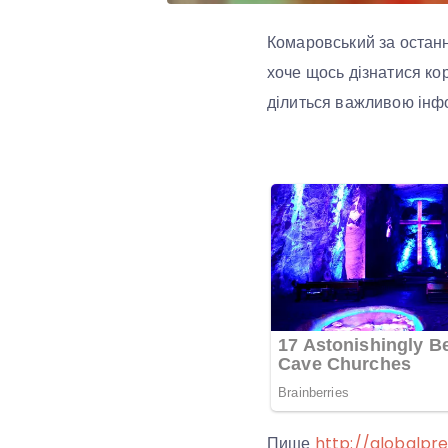
Комаровський за останн
хоче щось дізнатися кор
ділиться важливою інфор
Пише
http://globalpre