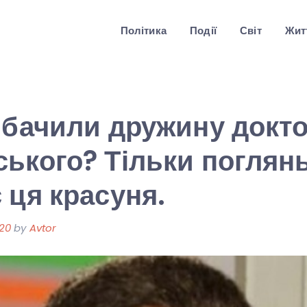
Політика
Події
Світ
Житт
 бачили дружину докт
ького? Тільки поглянь
 ця красуня.
020
by
Avtor