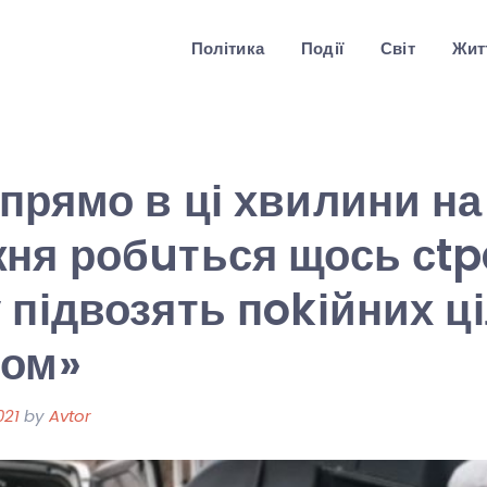
Політика
Події
Світ
Житт
прямо в ці хвилини на
жня робuться щось сt
 підвозять пokійних ц
ром»
021
by
Avtor