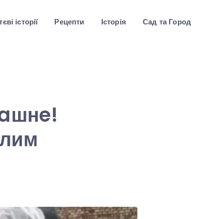
єві історії
Рецепти
Історія
Сад та Город
paшнe!
ілим