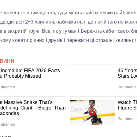
е маленьке приміщення, туди можна зайти тільки найближчи
дводиться 2-3 хвилини, наближатися до покійного не можна
в закритій труні. Все, як у тумані! Бережіть себе і своїх бл
кому ховати рідних і друзів і пережити ці страшні хвилини!