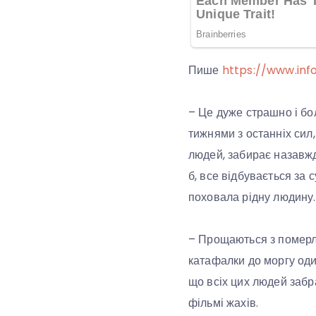
Пише
https://www.inf
– Це дуже страшно і бол
тижнями з останніх сил,
людей, забирає назавжд
б, все відбувається за
поховала рідну людину.
– Прощаються з померли
катафалки до моргу оди
що всіх цих людей забра
фільмі жахів.