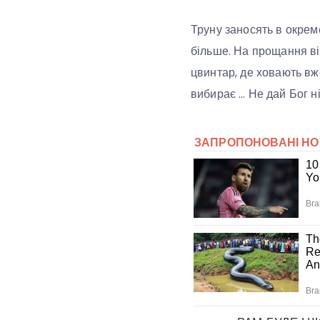
Труну заносять в окрем
більше. На прощання ві
цвинтар, де ховають вже 
вибирає … Не дай Бог ні