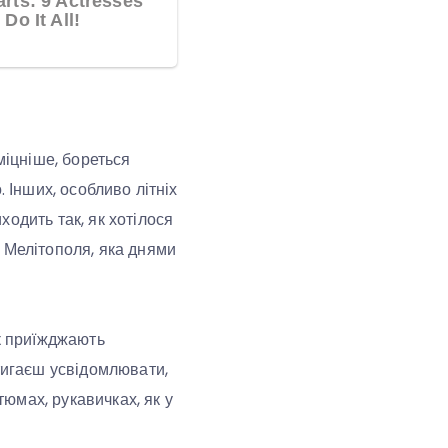
міцніше, бореться
 Інших, особливо літніх
одить так, як хотілося
 Мелітополя, яка днями
як приїжджають
стигаєш усвідомлювати,
тюмах, рукавичках, як у