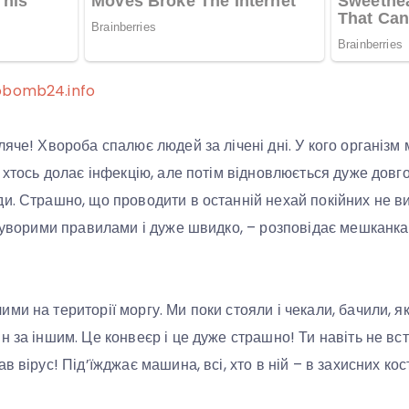
obomb24.info
яче! Хвороба спалює людей за лічені дні. У кого організм 
 хтось долає інфекцію, але потім відновлюється дуже довго.
и. Страшно, що проводити в останній нехай покійних не вих
 суворими правилами і дуже швидко, – розповідає мешканка
ми на території моргу. Ми поки стояли і чекали, бачили, 
н за іншим. Це конвеєр і це дуже страшно! Ти навіть не в
в вірус! Під’їжджає машина, всі, хто в ній – в захисних кос