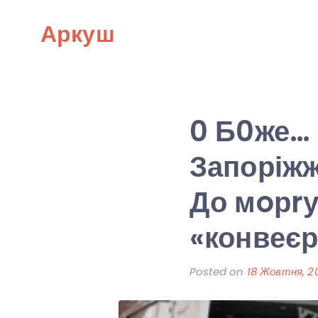
Skip
Аркуш
to
content
0 Б0же… 
Запоріж
До мoрrу
«конвеє
Posted on
18 Жовтня, 2