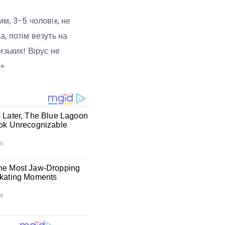
м, 3-5 чоловік, не
, потім везуть на
изьких! Вірус не
 »