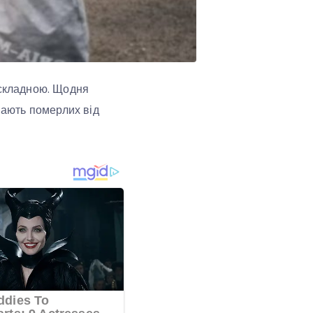
 складною. Щодня
овають померлих від