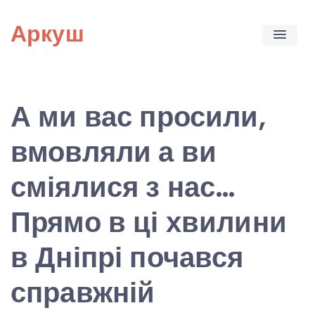
Skip
Аркуш
to
content
А ми вас просили,
вмовляли а ви
сміялися з нас…
Прямо в ці хвилини
в Дніпрі почався
справжній