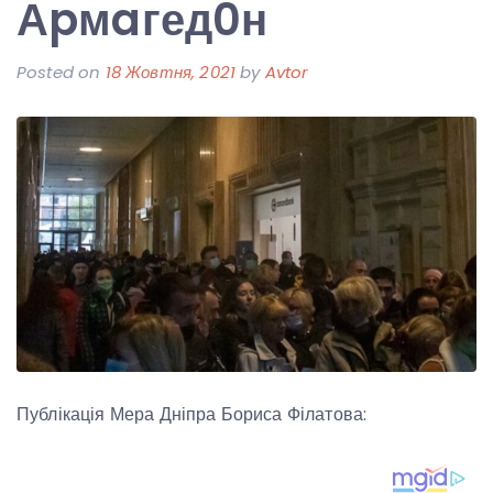
Аpмaгед0н
Posted on
18 Жовтня, 2021
by
Avtor
Публікація Мера Дніпра Бориса Філатова: