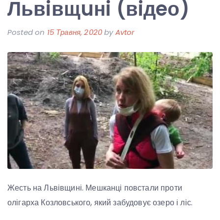
Львiвщuнi (вiдeо)
Posted on
15 Травня, 2020
by
Avtor
Жесть на Львівщині. Мешканці повстали проти
олігарха Козловського, який забудовує озеро і ліс.