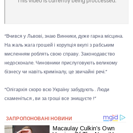
“Вчився у Львові, знаю Винники, дуже гарна місцина.
На жаль жага грошей і корупція вкупі з рабським
мисленням роблять свою справу. Законодавство
недосконале. Чиновники прислуговують великому
бізнесу чи навіть криміналу, це звичайні речі.”
“Олігархія скоро всю Україну забудують . Люди
схаменіться , ви за гроші все знищуєте !”