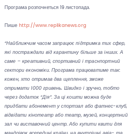
Програма розпочнеться 19 листопада.
Пише
http://www.replikanews.org
“
Найближчим часом запрацює підтримка тих сфер,
які постраждали від карантину більше за інших. А
саме – креативний, спортивний і траснпортний
сектори економіки. Програма працюватиме так:
кожен, хто отримав два щеплення, зможе
отримати 1000 гривень. Швидко і зручно, тобто
через додаток “Дія”. За ці кошти можна буде
придбати абонемент у спортзал або фатнес-клуб,
відвідати кінотеатр або театр, музей, концертний
зал чи виставочний центр. Або купити квити для
мандрівок всередині країни, на внутрішні авіа- та