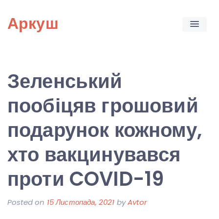
Skip
Аркуш
to
content
Зеленський
пообіцяв грошовий
подарунок кожному,
хто вакцинувався
проти COVID-19
Posted on
15 Листопада, 2021
by
Avtor