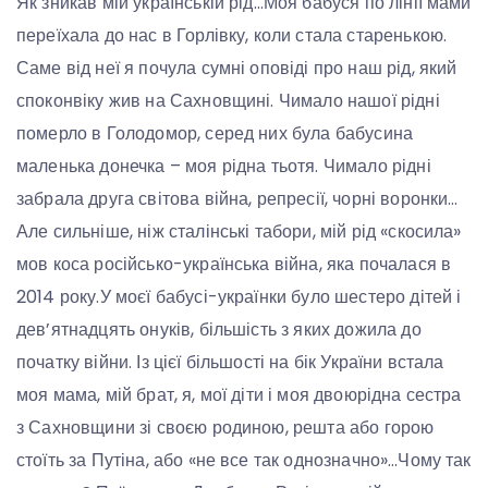
Як зникав мій українській рід…Моя бабуся по лінії мами
переїхала до нас в Горлівку, коли стала старенькою.
Саме від неї я почула сумні оповіді про наш рід, який
споконвіку жив на Сахновщині. Чимало нашої рідні
померло в Голодомор, серед них була бабусина
маленька донечка – моя рідна тьотя. Чимало рідні
забрала друга світова війна, репресії, чорні воронки…
Але сильніше, ніж сталінські табори, мій рід «скосила»
мов коса російсько-українська війна, яка почалася в
2014 року.У моєї бабусі-українки було шестеро дітей і
дев’ятнадцять онуків, більшість з яких дожила до
початку війни. Із цієї більшості на бік України встала
моя мама, мій брат, я, мої діти і моя двоюрідна сестра
з Сахновщини зі своєю родиною, решта або горою
стоїть за Путіна, або «не все так однозначно»…Чому так