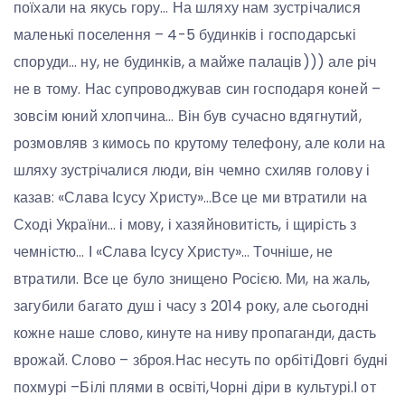
поїхали на якусь гору… На шляху нам зустрічалися
маленькі поселення – 4-5 будинків і господарські
споруди… ну, не будинків, а майже палаців))) але річ
не в тому. Нас супроводжував син господаря коней –
зовсім юний хлопчина… Він був сучасно вдягнутий,
розмовляв з кимось по крутому телефону, але коли на
шляху зустрічалися люди, він чемно схиляв голову і
казав: «Слава Ісусу Христу»…Все це ми втратили на
Сході України… і мову, і хазяйновитість, і щирість з
чемністю… І «Слава Ісусу Христу»… Точніше, не
втратили. Все це було знищено Росією. Ми, на жаль,
загубили багато душ і часу з 2014 року, але сьогодні
кожне наше слово, кинуте на ниву пропаганди, дасть
врожай. Слово – зброя.Нас несуть по орбітіДовгі будні
похмурі –Білі плями в освіті,Чорні діри в культурі.І от