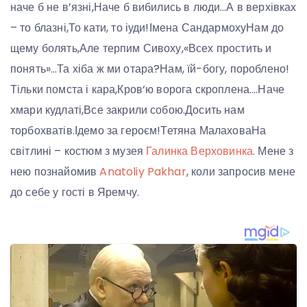
наче б не в’язні,Наче б вибились в люди…А в верхівках
– то блазні,То кати, то іуди!Імена СандармохуНам до
щему болять,Але терпим Сивоху,«Всех простить и
понять»…Та хіба ж ми отара?Нам, їй-богу, пороблено!
Тільки помста і кара,Кров‘ю ворога скроплена.…Наче
хмари кудлаті,Все закрили собою.Досить нам
торбохватів.Ідемо за героєм!Тетяна МалаховаНа
світлині – костюм з музея
Галинка Верховинка
. Мене з
нею познайомив
Anatoliy Pakhar
, коли запросив мене
до себе у гості в Яремчу.