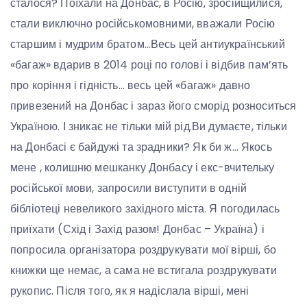
сталося? Поїхали на Донбас, в Росію, зросійщилися,
стали виключно російськомовними, вважали Росію
старшим і мудрим братом…Весь цей антиукраїнський
«багаж» вдарив в 2014 році по голові і відбив пам’ять
про коріння і гідність… весь цей «багаж» давно
привезений на Донбас і зараз його сморід розноситься
Україною. І зникає не тільки мій рід.Ви думаєте, тільки
на Донбасі є байдужі та зрадники? Як би ж… Якось
мене , колишню мешканку Донбасу і екс-вчительку
російської мови, запросили виступити в одній
бібліотеці невеликого західного міста. Я погодилась
приїхати (Схід і Захід разом! Донбас – Україна) і
попросила організатора роздрукувати мої вірші, бо
книжки ще немає, а сама не встигала роздрукувати
рукопис. Після того, як я надіслала вірші, мені