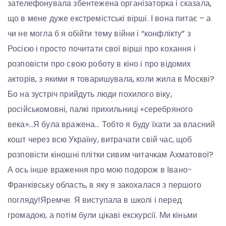
зателефонувала збентежена організаторка і сказала,
що в мене дуже екстремістські вірші. І вона питає – а
чи не могла б я обійти тему війни і “конфлікту” з
Росією і просто почитати свої вірші про кохання і
розповісти про свою роботу в кіно і про відомих
акторів, з якими я товаришувала, коли жила в Москві?
Бо на зустріч прийдуть люди похилого віку,
російськомовні, палкі прихильниці «серебряного
века»…Я була вражена… Тобто я буду їхати за власний
кошт через всю Україну, витрачати свій час, щоб
розповісти кіношні плітки сивим читачкам Ахматової?
А ось інше враження про мою подорож в Івано-
Франківську область, в яку я закохалася з першого
погляду!Яремче. Я виступала в школі і перед
громадою, а потім були цікаві екскурсії. Ми кіньми