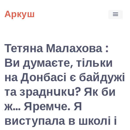
Skip
Аркуш
to
content
Тетяна Малахова :
Ви думаєте, тільки
на Донбасі є байдужі
та зраднuкu? Як би
ж… Яремче. Я
виступала в школі і