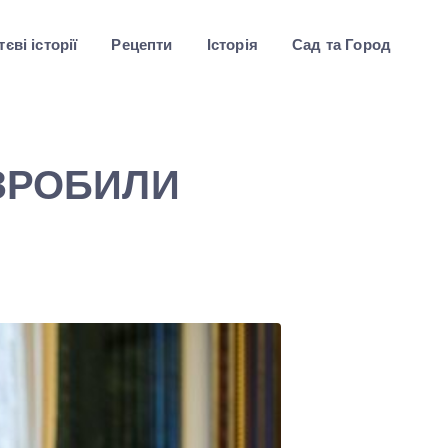
єві історії
Рецепти
Історія
Сад та Город
ЗРОБИЛИ