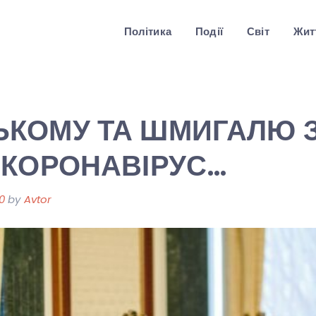
Політика
Події
Світ
Житт
ЬКОМУ ТА ШМИГАЛЮ 
 КОРОНАВІРУС…
0
by
Avtor