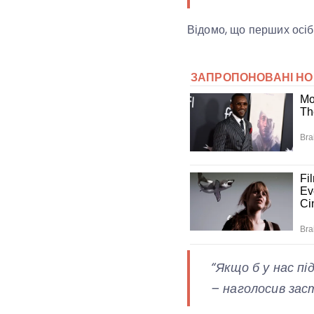
Відомо, що перших осі
“Якщо б у нас пі
– наголосив зас