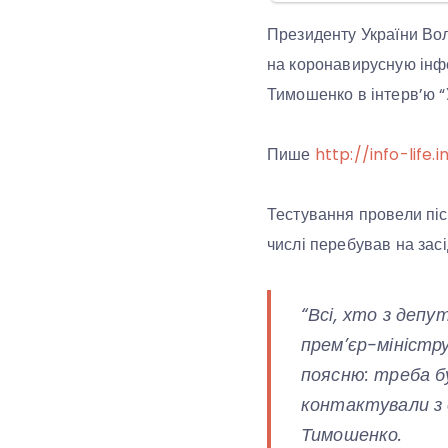
Президенту України Во
на коронавирусную інфе
Тимошенко в інтерв’ю “У
Пише
http://info-life.i
Тестування провели піс
числі перебував на засі
“Всі, хто з деп
прем’єр-міністру
поясню: треба б
контактували з о
Тимошенко.