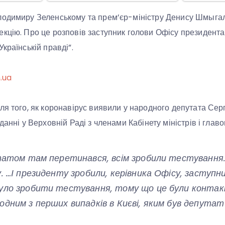
лодимиру Зеленському та прем’єр-міністру Денису Шмыга
кцію. Про це розповів заступник голови Офісу президента
країнській правді”.
n.ua
ля того, як коронавірус виявили у народного депутата Сер
данні у Верховній Раді з членами Кабінету міністрів і глав
утатом там перетинався, всім зробили тестування.
. …І президенту зробили, керівника Офісу, заступн
уло зробити тестування, тому що це були контакт
дним з перших випадків в Києві, яким був депутат