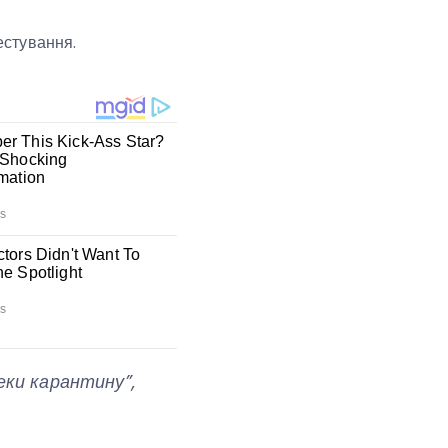
естування.
пеки карантину”,