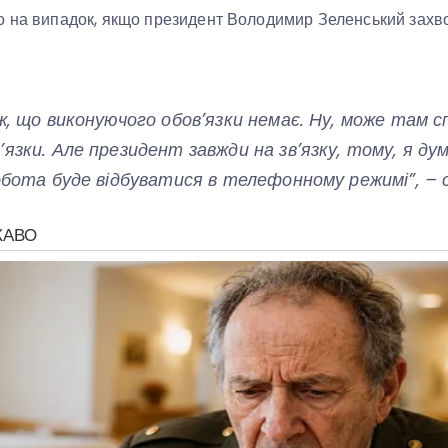
о на випадок, якщо президент Володимир Зеленський захво
ж, що виконуючого обов’язки немає. Ну, може там с
язки. Але президент завжди на зв’язку, тому, я ду
обота буде відбуватися в телефонному режимі”, – с