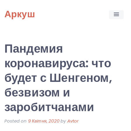
Skip
Аркуш
to
content
Пандемия
коронавируса: что
будет с Шенгеном,
безвизом и
заробитчанами
Posted on
9 Квітня, 2020
by
Avtor