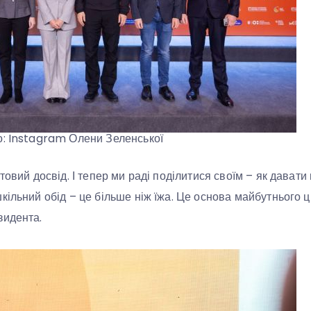
о: Instagram Олени Зеленської
товий досвід. І тепер ми раді поділитися своїм – як давати
ільний обід – це більше ніж їжа. Це основа майбутнього ці
зидента.