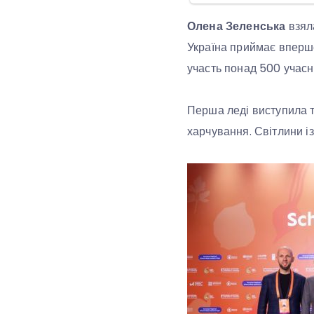
Олена Зеленська
взяла
Україна приймає вперше
участь понад 500 учасник
Перша леді виступила т
харчування. Світлини із