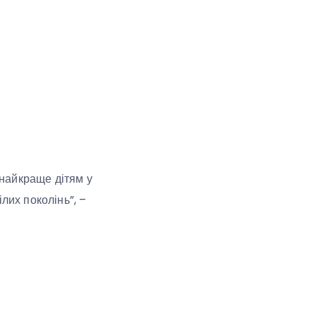
 найкраще дітям у
лих поколінь”, –