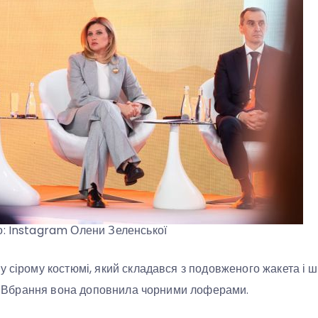
о: Instagram Олени Зеленської
у сірому костюмі, який складався з подовженого жакета і ш
пі. Вбрання вона доповнила чорними лоферами.