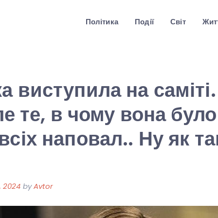
Політика
Події
Світ
Житт
а виступила на саміті.
ле те, в чому вона було
сіх наповал.. Ну як та
, 2024
by
Avtor