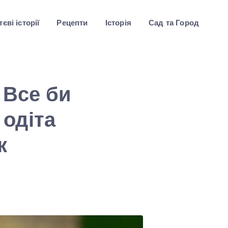
єві історії
Рецепти
Історія
Сад та Город
 Все би
 одіта
к