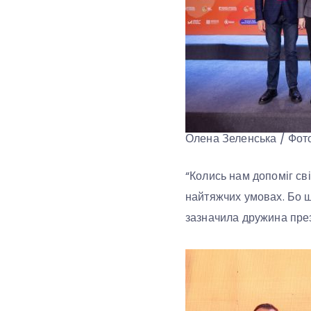
Олена Зеленська / Фот
“Колись нам допоміг сві
найтяжчих умовах. Бо шк
зазначила дружина пре