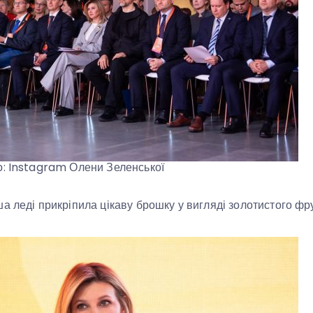
о: Instagram Олени Зеленської
а леді прикріпила цікаву брошку у вигляді золотистого фру