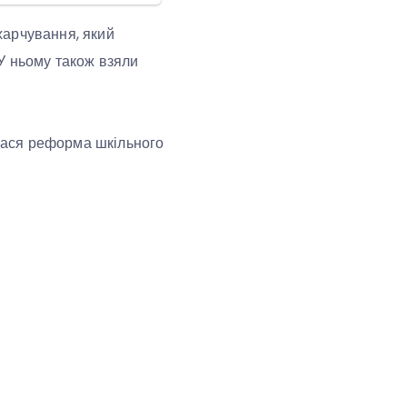
харчування, який
У ньому також взяли
алася реформа шкільного