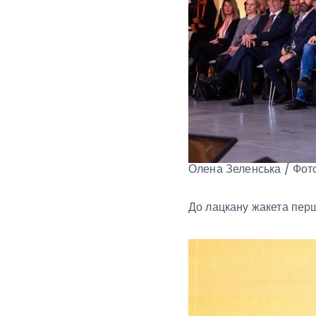
Олена Зеленська / Фот
До лацкану жакета перш