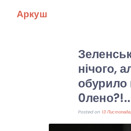
Skip
Аркуш
to
content
Зеленськ
нічого, а
обурило в
0лено?!..
Posted on
13 Листопада