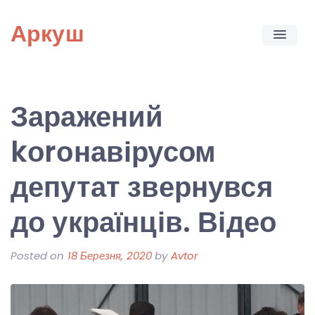
Skip
Аркуш
to
content
Заражений
kоrонавірусом
депутат звернувся
до українців. Відео
Posted on
18 Березня, 2020
by
Avtor