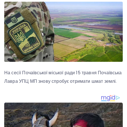
На сесії Почаївської міської ради 15 травня Почаївська
Лавра УПЦ МП знову спробує отримати шмат землі.