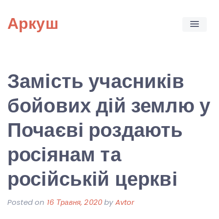
Skip
Аркуш
to
content
Замість учасників
бойових дій землю у
Почаєві роздають
росіянам та
російській церкві
Posted on
16 Травня, 2020
by
Avtor