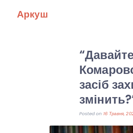
Skip
Аркуш
to
content
“Давайте
Комаровс
засіб за
змінить?
Posted on
16 Травня, 20