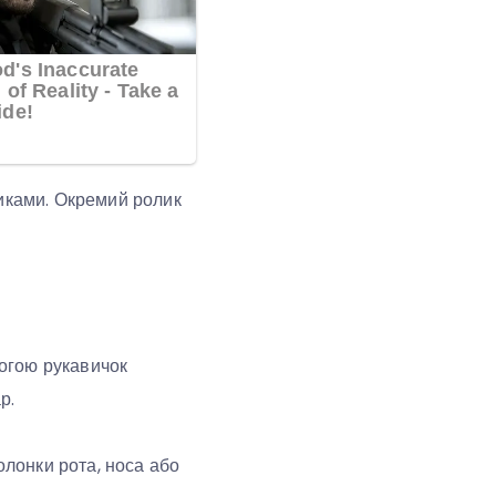
тиками. Окремий ролик
могою рукавичок
р.
олонки рота, носа або