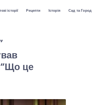
єві історії
Рецепти
Історія
Сад та Город
”
ував
. “Що це