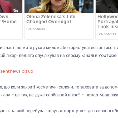
див частіше мити руки з милом або користуватися антисеп
кий лікар-педіатр опублікував на своєму каналі в YouTube.
sentnews.biz.ua
ю, що коли закриті косметичні салони, то заховати за допо
ікюру – це так, це дуже серйозний плюс”, – пожартував ліка
кою, на якій перебуває вірус, доторкнутися до слизової об