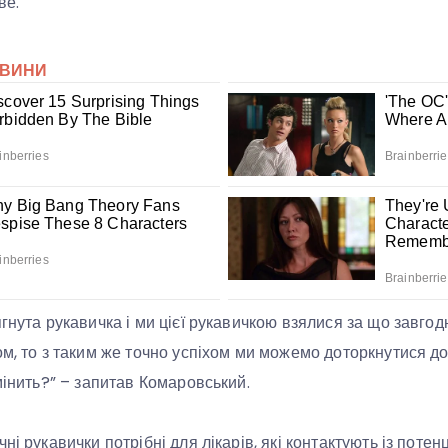
ве.
гнута рукавичка і ми цієї рукавичкою взялися за що завгодно
м, то з таким же точно успіхом ми можемо доторкнутися до 
мінить?” – запитав Комаровський.
ні рукавички потрібні для лікарів, які контактують із поте