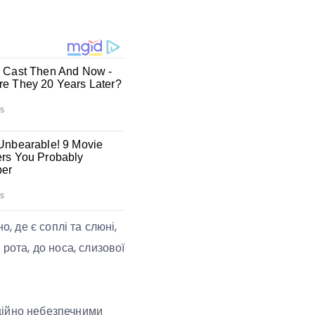
, де є соплі та слюні,
рота, до носа, слизової
нційно небезпечними