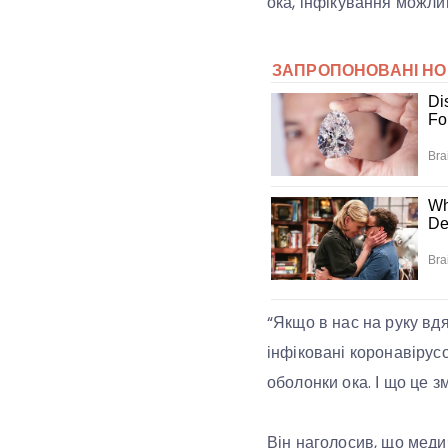
ока, інфікування можли
“Якщо в нас на руку вдя
інфіковані коронавірусо
оболонки ока. І що це з
Він наголосив, що медич