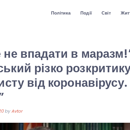
Політика
Події
Світ
Житт
 не впадати в маразм!
ький різко розкритик
хисту від коронавірусу
”
20
by
Avtor