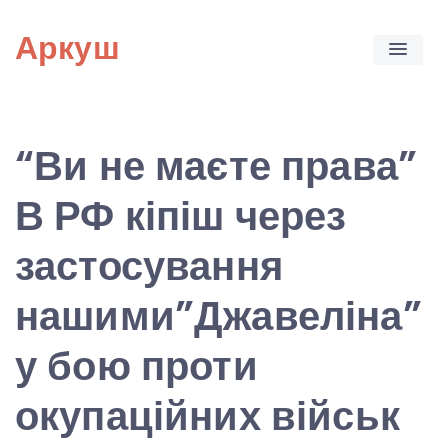
Skip
Аркуш
to
content
“Ви не маєте права”
В РФ кіпіш через
застосування
нашими”Джавеліна”
у бою проти
окупаційних військ