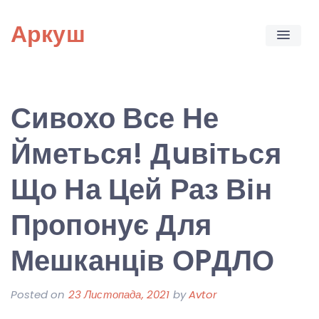
Skip
Аркуш
to
content
Сивохо Все Не
Йметься! Дuвіться
Що На Цей Раз Він
Пропонує Для
Мешканців ОPДЛО
Posted on
23 Листопада, 2021
by
Avtor