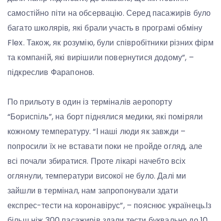
самостійно піти на обсервацію. Серед пасажирів було
багато школярів, які брали участь в програмі обміну
Flex. Також, як розумію, були співробітники різних фірм
та компаній, які вирішили повернутися додому”, –
підкреслив Фарапонов.
По прильоту в один із терміналів аеропорту
“Бориспіль”, на борт піднялися медики, які поміряли
кожному температуру. “І наші люди як завжди –
попросили їх не вставати поки не пройде огляд, але
всі почали збиратися. Проте лікарі начебто всіх
оглянули, температури високої не було. Далі ми
зайшли в термінал, нам запропонували здати
експрес-тести на коронавірус”, – пояснює українець.Із
більш ніж 300 пасажирів здали тести буквально до 10