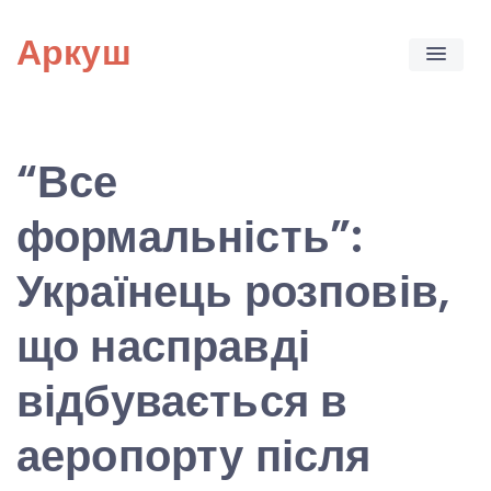
Skip
Аркуш
to
content
“Все
формальність”:
Українець розповів,
що насправді
відбувається в
аеропорту після