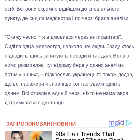
осіб. Всі вони скромно відійшли до спеціального
пункту, де сиділа медсестра і по черзі брала аналізи.
“Скажу чесно – я відмовився через антисанітарії.
Сиділа одна медсестра, навколо неї люди. Ззаду хтось
підходить, щось запитують, поради й так далі. Вона з
ними розмовляє, тут відразу бере у одних аналізи,
потім у інших”, – підкреслив українець та також додав,
що всі пасажири як і раніше контактували один з
одним. Всі стояли в єдиній черзі, ніхто не намагався
дотримуватися дистанції.