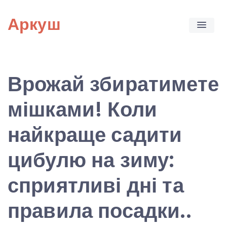
Skip
Аркуш
to
content
Врожай збиратимете
мішками! Коли
найкраще садити
цибулю на зиму:
сприятливі дні та
правила посадки..