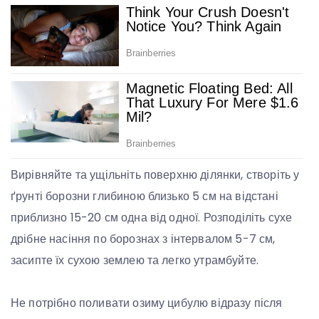
Вирівняйте та ущільніть поверхню ділянки, створіть у
ґрунті борозни глибиною близько 5 см на відстані
приблизно 15-20 см одна від одної. Розподіліть сухе
дрібне насіння по борознах з інтервалом 5-7 см,
засипте їх сухою землею та легко утрамбуйте.
Не потрібно поливати озиму цибулю відразу після