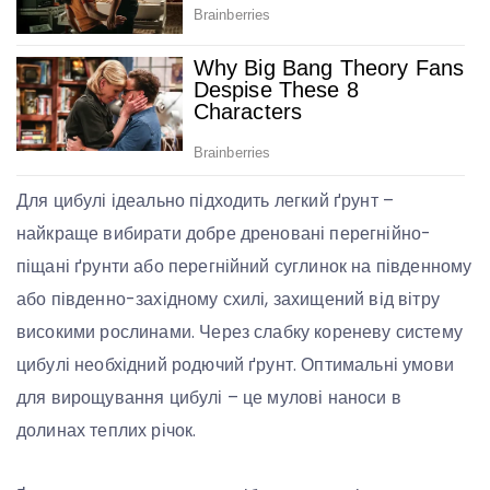
Для цибулі ідеально підходить легкий ґрунт –
найкраще вибирати добре дреновані перегнійно-
піщані ґрунти або перегнійний суглинок на південному
або південно-західному схилі, захищений від вітру
високими рослинами. Через слабку кореневу систему
цибулі необхідний родючий ґрунт. Оптимальні умови
для вирощування цибулі – це мулові наноси в
долинах теплих річок.