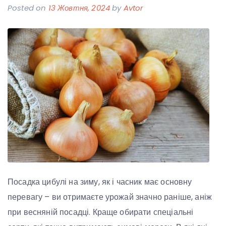
Posted on
13 Жовтня, 2024
by
Avtor
Посадка цибулі на зиму, як і часник має основну
перевагу – ви отримаєте урожай значно раніше, аніж
при весняній посадці. Краще обирати спеціальні