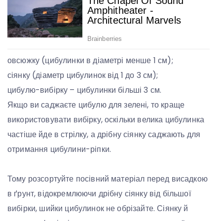
овсюжку (цибулинки в діаметрі менше 1 см);
сіянку (діаметр цибулинок від 1 до 3 см);
цибулю-вибірку – цибулинки більші 3 см.
Якщо ви саджаєте цибулю для зелені, то краще
використовувати вибірку, оскільки велика цибулинка
частіше йде в стрілку, а дрібну сіянку саджають для
отримання цибулини-ріпки.
Тому розсортуйте посівний матеріал перед висадкою
в ґрунт, відокремлюючи дрібну сіянку від більшої
вибірки, шийки цибулинок не обрізайте. Сіянку й