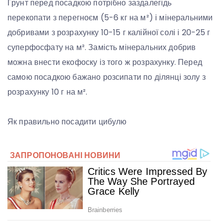
Ґрунт перед посадкою потрібно заздалегідь
перекопати з перегноєм (5-6 кг на м²) і мінеральними
добривами з розрахунку 10-15 г калійної солі і 20-25 г
суперфосфату на м². Замість мінеральних добрив
можна внести екофоску із того ж розрахунку. Перед
самою посадкою бажано розсипати по ділянці золу з
розрахунку 10 г на м².
Як правильно посадити цибулю