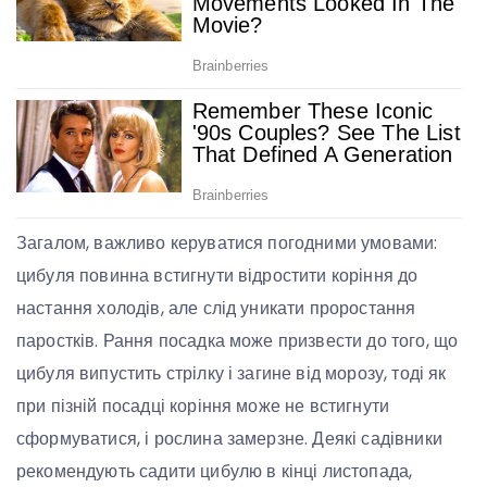
Загалом, важливо керуватися погодними умовами:
цибуля повинна встигнути відростити коріння до
настання холодів, але слід уникати проростання
паростків. Рання посадка може призвести до того, що
цибуля випустить стрілку і загине від морозу, тоді як
при пізній посадці коріння може не встигнути
сформуватися, і рослина замерзне. Деякі садівники
рекомендують садити цибулю в кінці листопада,