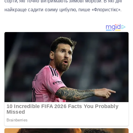
сорти, які точно витримають зимові морози. В які дні
найкраще садити озиму цибулю, пише «Флористікс».