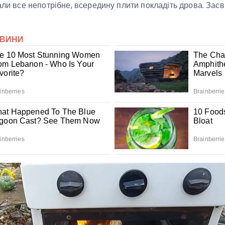
али все непотрібне, всередину плити покладіть дрова. Засві