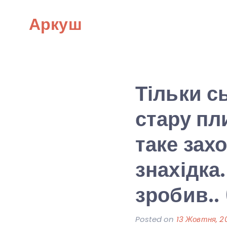
Skip
Аркуш
to
content
Тільки с
стару пли
таке зах
знахідка.
зробив..
Posted on
13 Жовтня, 2