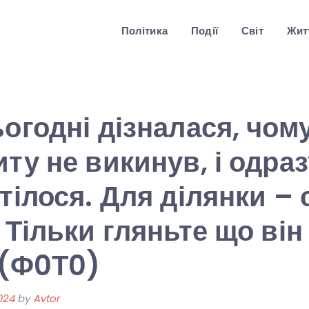
Політика
Події
Світ
Житт
ьогодні дізналася, чому
ту не викинув, і одраз
отілося. Для ділянки –
 Тільки гляньте що він 
 (Ф0Т0)
024
by
Avtor