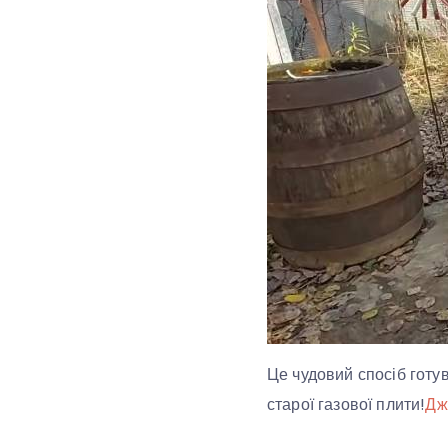
Це чудовий спосіб готув
старої газової плити!
Дж