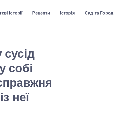
єві історії
Рецепти
Історія
Сад та Город
 сусід
у собі
 справжня
із неї