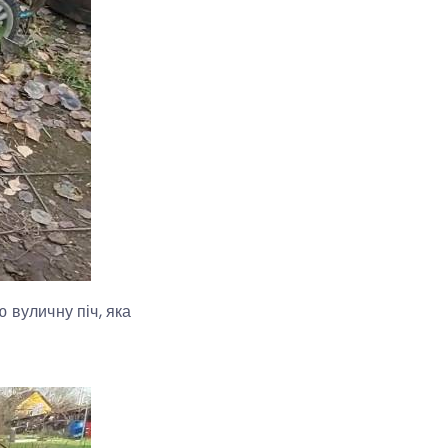
 вуличну піч, яка