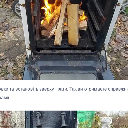
вки та встановіть зверху ґрати. Так ви отримаєте справжню
камін.