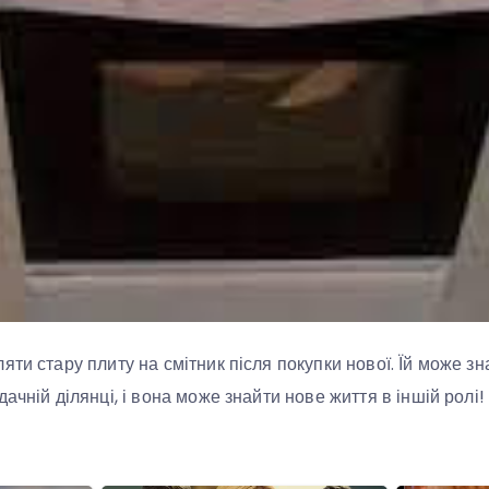
ти стару плиту на смітник після покупки нової. Їй може зн
ачній ділянці, і вона може знайти нове життя в іншій ролі!