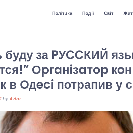
Політика
Події
Світ
Житт
 буду за PУCCКИЙ язы
тся!” Оpгaнiзaтop кo
к в Одeci потрапив у 
1
by
Avtor