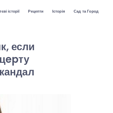
єві історії
Рецепти
Історія
Сад та Город
к, если
нцepту
скандал