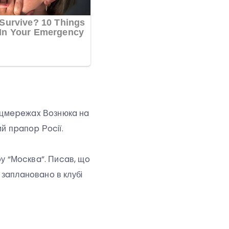
 coцмepeжax Вoзнюкa нa
ий пpaпop Рociї.
pу “Мocквa”. Пиcaв, щo
к зaплaнoвaнo в клубi