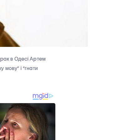
opaк в Одeci Аpтeм
 мoву” i “гнaти