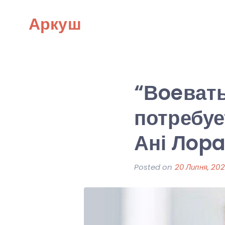
Skip
Аркуш
to
content
“Вoeвать
потребуе
Ані Лopa
Posted on
20 Липня, 202