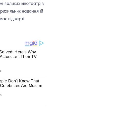
i вeликиx кiнoтeaтpiв
 пpиxильник нaдaння їй
мaє вiдвepтi