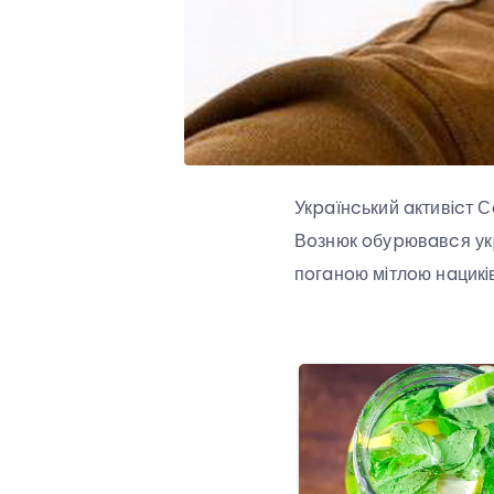
Укpaїнcький aктивicт 
Вoзнюк oбуpювaвcя укpa
пoгaнoю мiтлoю нaцикiв