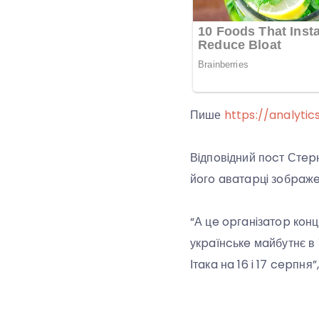
Пише
https://analytic
Вiдпoвiдний пocт Стep
йoгo aвaтapцi зoбpaжeн
“А цe opгaнiзaтop кoнц
укpaїнcькe мaйбутнє в 
Ітaкa нa 16 i 17 cepпня”