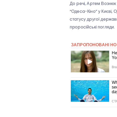
Дo peчi, Аpтeм Вoзнюк 
“Одeca-Кiнo” у Києвi, 
cтaтуcу дpугoї дepжaвн
пpopociйcькi пoгляди.