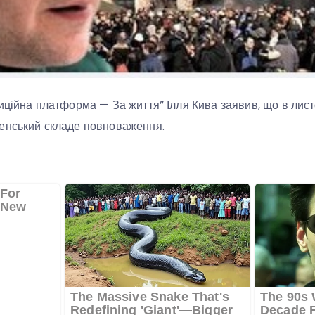
иційна платформа — За життя” Ілля Кива заявив, що в лис
енський складе повноваження.