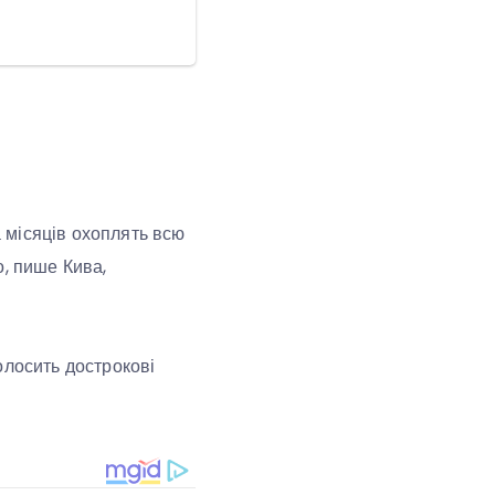
а місяців охоплять всю
о, пише Кива,
олосить дострокові