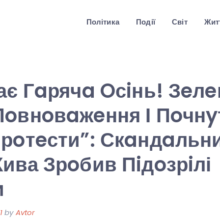
Політика
Події
Світ
Житт
ає Гaрячa Oсiнь! Зeл
Пoвнoвaжeння І Пoчнy
Прoтeсти”: Скaндaльн
ива Зрoбив Пiдoзрiлі
и
1
by
Avtor