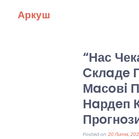
Skip
Аркуш
to
content
“Нас Чек
Cклaдe 
Мaсoвi 
Нaрдeп К
Прoгнoз
Posted on
20 Липня, 202