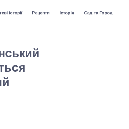
єві історії
Рецепти
Історія
Сад та Город
eнcький
тьcя
ий