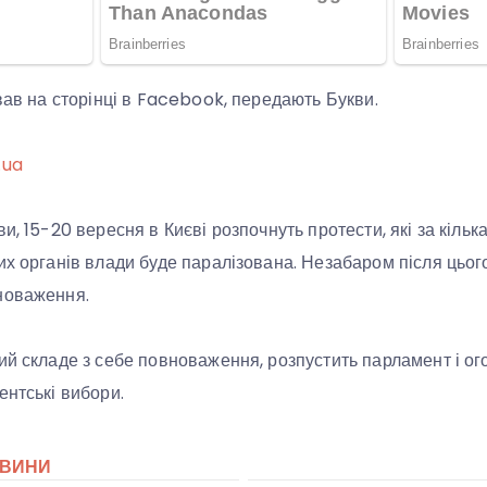
ував на сторінці в Facebook, передають Букви.
.ua
и, 15-20 вересня в Києві розпочнуть протести, які за кільк
их органів влади буде паралізована. Незабаром після цьог
новаження.
ий складе з себе повноваження, розпустить парламент і ог
ентські вибори.