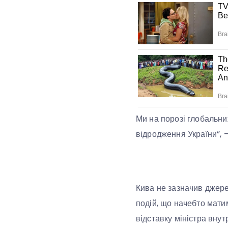
Ми на порозі глобальних
відродження України”, 
Кива не зазначив джере
подій, що начебто мати
відставку міністра вну