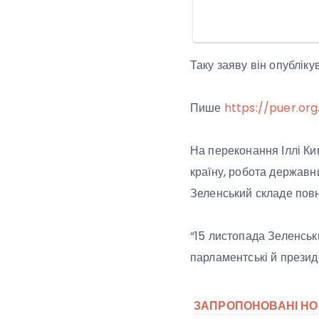
Таку заяву він опублік
Пише
https://puer.org
На переконання Іллі Кив
країну, робота державн
Зеленський складе пов
“15 листопада Зеленськ
парламентські й презид