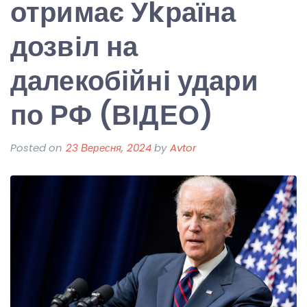
отримає Уkраїна
дозвіл на
далекобійні удари
по РФ (ВІДЕО)
Posted on
23 Вересня, 2024
by
Avtor