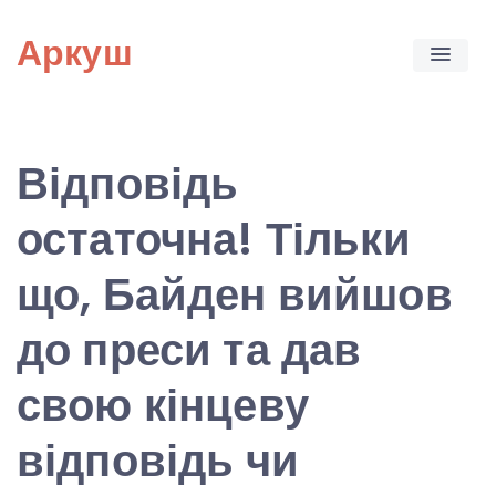
Skip
Аркуш
to
content
Відповідь
остаточна! Тільки
що, Байден вийшов
до преси та дав
свою кінцеву
відповідь чи