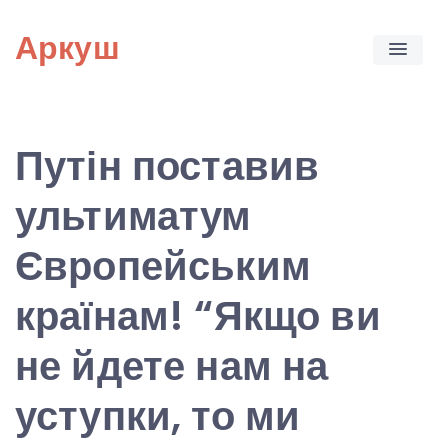
Skip
Аркуш
to
content
Путін поставив
ультиматум
Європейським
країнам! “Якщо ви
не йдете нам на
уступки, то ми