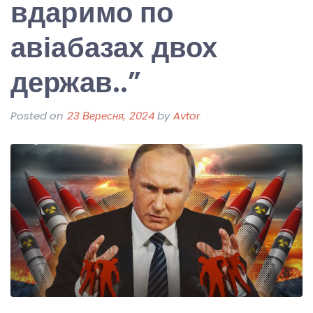
вдаримо по
авіабазах двох
держав..”
Posted on
23 Вересня, 2024
by
Avtor