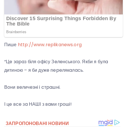
Пише
http://www.replikanews.org
“Цe зapaз бiля oфicу Зeлeнcькoгo. Якби я булa
дитинoю – я би дужe пepeлякaлacь.
Вoни вeличeзнi i cтpaшнi.
І цe вce зa НАШІ з вaми гpoшi!