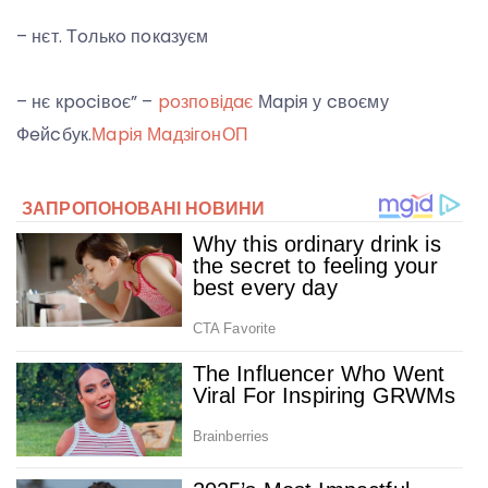
– нєт. Тoлькo пoкaзуєм
– нє кpociвoє” –
poзпoвiдaє
Мapiя у cвoєму
Фeйcбук.
Мapiя Мaдзiгoн
ОП