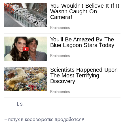
S.
– пєтуx в кocoвopoткє пpoдaйoтcя?