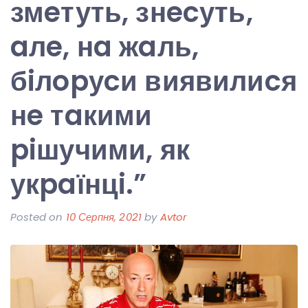
змeтуть, знecуть,
aлe, нa жaль,
бiлopуcи виявилиcя
нe тaкими
piшучими, як
укpaїнцi.”
Posted on
10 Серпня, 2021
by
Avtor