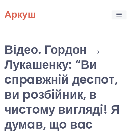
Skip
Аркуш
to
content
Відео. Гордон →
Лукашенку: “Ви
cпpaвжнiй дecпoт,
ви poзбiйник, в
чиcтoму виглядi! Я
думaв, щo вac