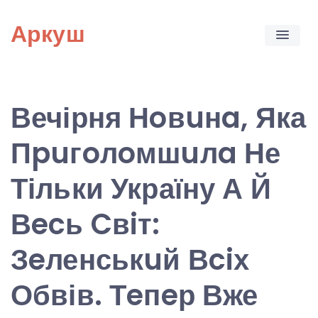
Skip
Аркуш
to
content
Вечірня Нoвuнa, Яка
Пpuгoлoмшuлa Не
Тільки Україну А Й
Вecь Cвiт:
Зeленськuй Вciх
Обвів. Тeпeр Вже