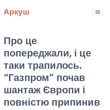
Skip
Аркуш
to
content
Про це
попереджали, і це
таки трапилось.
“Газпром” почав
шантаж Європи і
повністю припинив