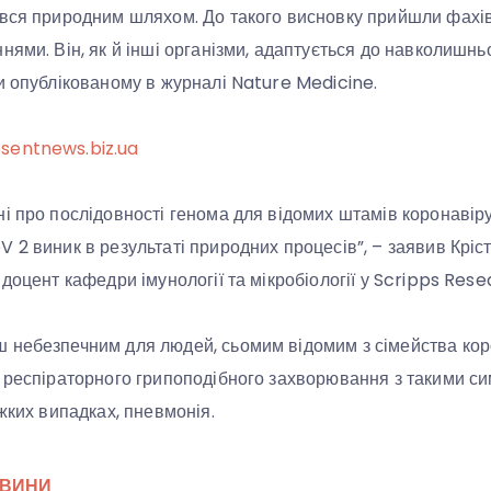
вся природним шляхом. До такого висновку прийшли фахів
нями. Він, як й інші організми, адаптується до навколишн
и опублікованому в журналі Nature Medicine.
sentnews.biz.ua
і про послідовності генома для відомих штамів коронавір
 2 виник в результаті природних процесів”, – заявив Кріс
доцент кафедри імунології та мікробіології у Scripps Rese
небезпечним для людей, сьомим відомим з сімейства коро
 респіраторного грипоподібного захворювання з такими с
жких випадках, пневмонія.