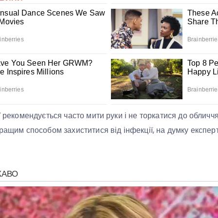
ї рекомендується часто мити руки і не торкатися до обличч
кращим способом захиститися від інфекції, на думку експер