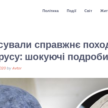
Політика
Події
Світ
Житт
ясували справжнє пох
русу: шокуючі подроби
2020
by
Avtor