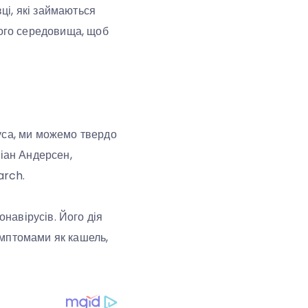
ці, які займаються
ього середовища, щоб
уса, ми можемо твердо
тіан Андерсен,
arch.
навірусів. Його дія
имптомами як кашель,