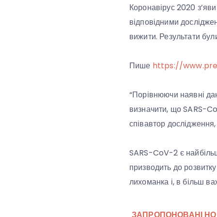
Коронавірус 2020 з’яви
відповідними досліджен
вижити. Результати бул
Пише
https://www.pre
“Порівнюючи наявні дан
визначити, що SARS-CoV
співавтор дослідження, 
SARS-CoV-2 є найбільш 
призводить до розвитку
лихоманка і, в більш ва