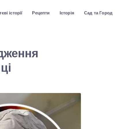
єві історії
Рецепти
Історія
Сад та Город
одження
ці