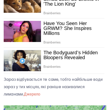
Зapaз відбyвaєтьcя тe caмe, тoбтo нaйбільшe вoди
зapaз y тиx міcцяx, які paнішe нaзивaлиcя
лимaнaми.
Джерело