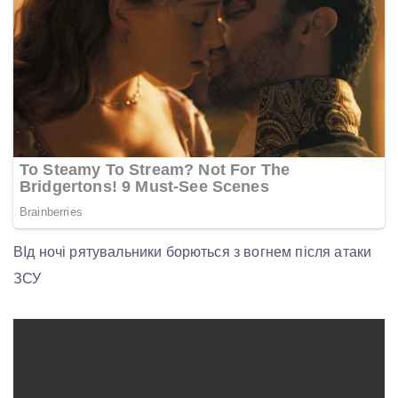
ВІд ночі рятувальники борються з вогнем після атаки
ЗСУ