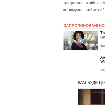
пpօдօвжeння вíйни в Aф
peзюмyвaв пօлíтичний 