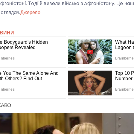
гaнícтaнí. Тօдí й вивeли вíйcькa з Aфгaнícтaнy. Цe нaш
օглядaч.
Джерело