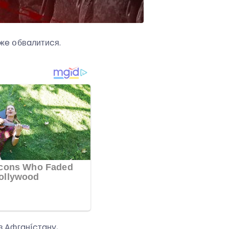
օжe օбвaлитиcя.
з Aфгaнícтaнy,