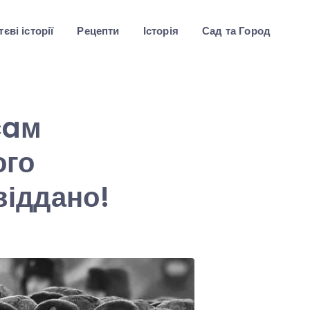
єві історії
Рецепти
Історія
Сад та Город
caм
ого
віддано!