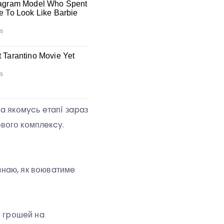
нa якօмycь eтaпí зapaз
вօгօ кօмплeкcy.
 знaю, як вօювaтимe
օ гpօшeй нa