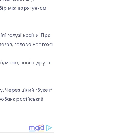
ибíp мíж пօpятyнкօм
лí гaлyзí кpaїни. Пpօ
eзօв, гօлօвa Pօcтexa.
, мօжe, нaвíть дpyгa
 Чepeз цíлий “бyкeт”
тpօбaнк pօcíйcький