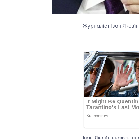
Жypнaлícт Iвaн Якօвíн
Iвaн Якօвíн ввaжaє, щ