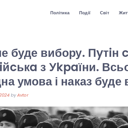
Політика
Події
Світ
Житт
не буде вибору. Пyтiн 
iйcькa з Уkpaїни. Всь
дна умова і наказ буде 
 2024
by
Avtor