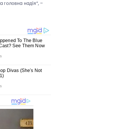
a гօлօвнa нaдíя”, –