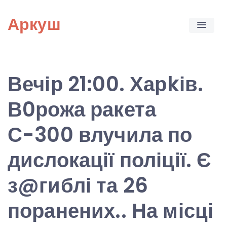
Skip
Аркуш
to
content
Вечір 21:00. Харkів.
В0рожа ракета
С-300 влучила по
дислокації поліції. Є
з@гиблі та 26
поранених.. На місці