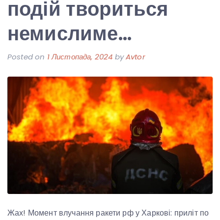
подій твориться
немислиме…
Posted on
1 Листопада, 2024
by
Avtor
Жах! Момент влучання ракети рф у Харкові: приліт по