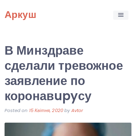
Skip
Аркуш
to
content
В Минздраве
сделали тревожное
заявление по
коронавupyсу
Posted on
15 Квітня, 2020
by
Avtor