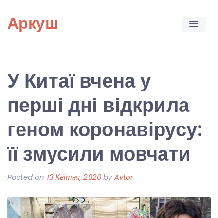
Skip
Аркуш
to
content
У Китаї вчена у
перші дні відкрила
геном коронавірусу:
її змусили мовчати
Posted on
13 Квітня, 2020
by
Avtor