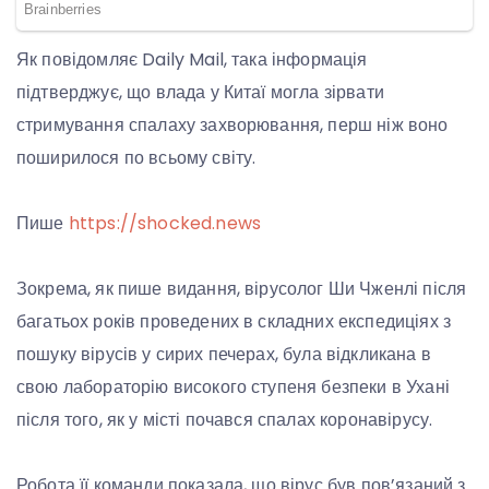
Як повідомляє Daily Mail, така інформація
підтверджує, що влада у Китаї могла зірвати
стримування спалаху захворювання, перш ніж воно
поширилося по всьому світу.
Пише
https://shocked.news
Зокрема, як пише видання, вірусолог Ши Чженлі після
багатьох років проведених в складних експедиціях з
пошуку вірусів у сирих печерах, була відкликана в
свою лабораторію високого ступеня безпеки в Ухані
після того, як у місті почався спалах коронавірусу.
Робота її команди показала, що вірус був пов’язаний з