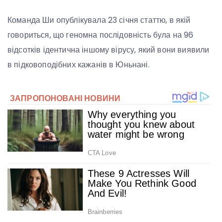
Команда Ши опублікувала 23 січня статтю, в якій
говориться, що геномна послідовність була на 96
відсотків ідентична іншому вірусу, який вони виявили
в підковоподібних кажанів в Юньнані.