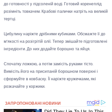
до готовності у підсоленій воді. Готовий коренеплід
розімніть товкачем. Крабові палички натріть на великій
тертці.
Цибулину наріжте дрібними кубиками. Обсмажте її до
м’якості на розігрітій олії. Тепер змішайте підготовлені
інгредієнти. До них додайте борошно та яйця.
Спочатку ложкою, а потім замісіть руками тісто.
Вимісіть його на присипаній борошном поверхні і
сформуйте в ковбаску. Її наріжте кружечками, які
розкачайте у коржики.