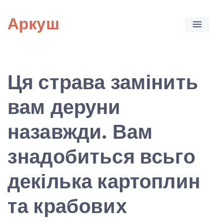
Skip
Аркуш
to
content
Ця страва замінить
вам деруни
назавжди. Вам
знадобиться всьго
декілька картоплин
та крабових