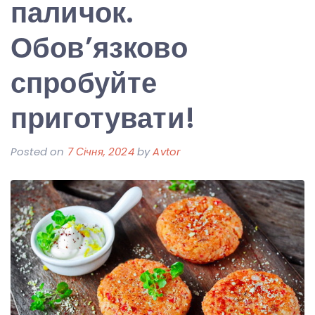
паличок.
Обов’язково
спробуйте
приготувати!
Posted on
7 Січня, 2024
by
Avtor