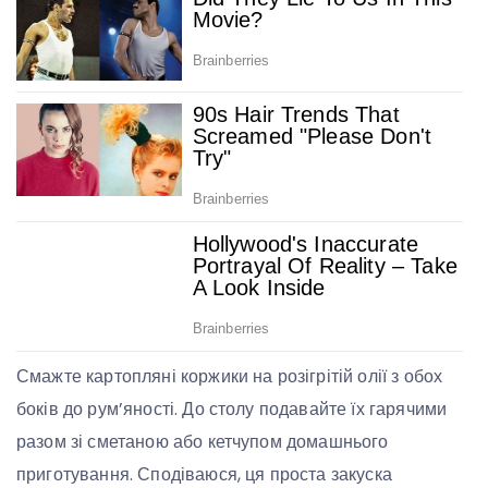
Смажте картопляні коржики на розігрітій олії з обох
боків до рум’яності. До столу подавайте їх гарячими
разом зі сметаною або кетчупом домашнього
приготування. Сподіваюся, ця проста закуска