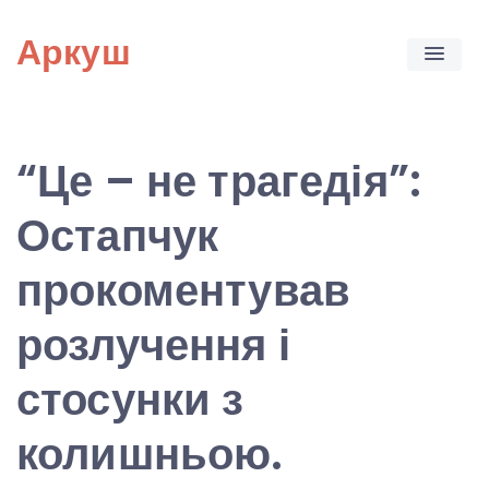
Skip
Аркуш
to
content
“Це – не трагедія”:
Остапчук
прокоментував
розлучення і
стосунки з
колишньою.