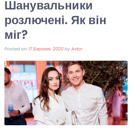
Шанувальники
розлючені. Як він
міг?
Posted on
17 Березня, 2020
by
Avtor