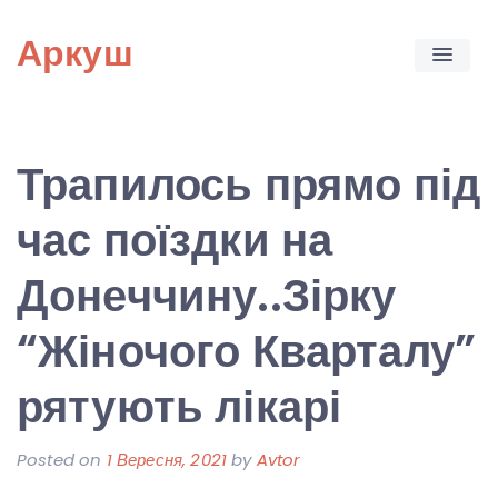
Skip
Аркуш
to
content
Трапилось прямо під
час поїздки на
Донеччину..Зірку
“Жіночого Кварталу”
рятують лікарі
Posted on
1 Вересня, 2021
by
Avtor