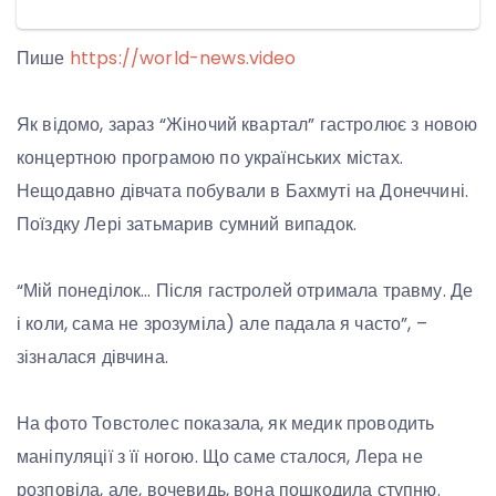
Пише
https://world-news.video
Як відомо, зараз “Жіночий квартал” гастролює з новою
концертною програмою по українських містах.
Нещодавно дівчата побували в Бахмуті на Донеччині.
Поїздку Лері затьмарив сумний випадок.
“Мій понеділок… Після гастролей отримала травму. Де
і коли, сама не зрозуміла) але падала я часто”, –
зізналася дівчина.
На фото Товстолес показала, як медик проводить
маніпуляції з її ногою. Що саме сталося, Лера не
розповіла, але, вочевидь, вона пошкодила ступню.