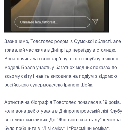
Зазначимо, Товстолес родом із Сумської області, але
тривалий час жила в Дніпрі до переїзду в столицю.
Вона починала свою кар’єру в світі шоубізу в якості
моделі. Брала участь у багатьох модних показах по
всьому світу і навіть виходила на подіум з відомою
російською супермоделлю Іриною Шейк.
Артистична біографія Товстолес почалася в 19 років,
коли вона дебютувала в Дніпропетровській лізі Клубу
веселих і кмітливих. До “Жіночого кварталу” її можна
було побачити в “Лізі сміху” і “Розсміши коміка”.