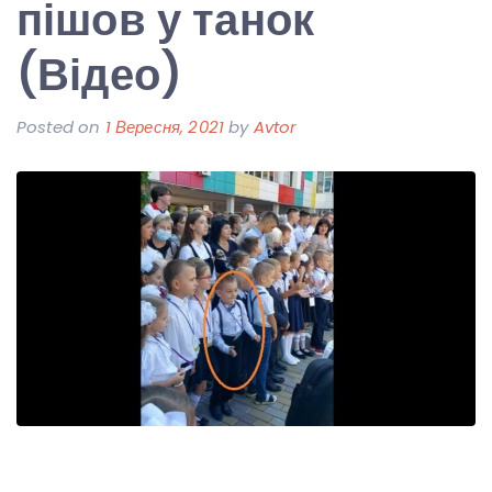
пішов у танок
(Відео)
Posted on
1 Вересня, 2021
by
Avtor