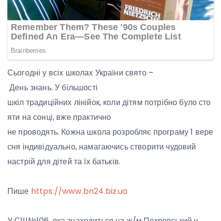
Сьогодні у всіх школах України свято –
День знань. У більшості
шкіл традиційних лінійок, коли дітям потрібно було сто
яти на сонці, вже практично
не проводять. Кожна школа розробляє програму 1 вере
сня індивідуально, намагаючись створити чудовий
настрій для дітей та їх батьків.
Пише
https://www.bn24.biz.ua
У СШ№106, яка знаходиться на ж/м Покровський у