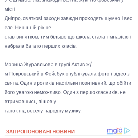
місті
Дніпро, святкові заходи завжди проходять шумно і вес
ело. Нинішній рік не
став винятком, тим більше що школа стала гімназією і
набрала багато перших класів.
Марина Журавльова в групі Актив ж/
м Покровський в Фейсбук опублікувала фото і відео зі
свята. Один з роликів настільки позитивний, що обійти
його увагою неможливо. Один з першокласників, не
втримавшись, пішов у
танок під веселу народну музику.