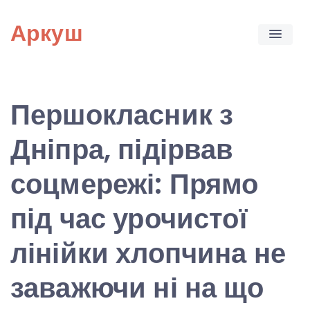
Skip
Аркуш
to
content
Першокласник з
Дніпра, підірвав
соцмережі: Прямо
під час урочистої
лінійки хлопчина не
заважючи ні на що