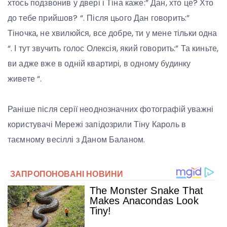
хтось подзвонив у двері і Тіна каже:” Дан, хто це? Хто
до тебе прийшов? “. Після цього Дан говорить:”
Тіночка, не хвилюйся, все добре, ти у мене тільки одна
“. І тут звучить голос Олексія, який говорить:” Та киньте,
ви адже вже в одній квартирі, в одному будинку
живете “.
Раніше після серії неоднозначних фотографій уважні
користувачі Мережі запідозрили Тіну Кароль в
таємному весіллі з Даном Баланом.