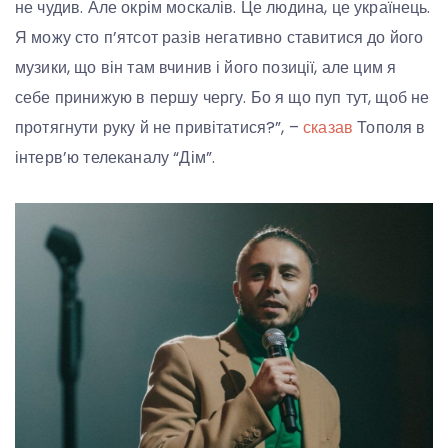
не чудив. Але окрім москалів. Це людина, це українець.
Я можу сто п’ятсот разів негативно ставитися до його
музики, що він там вчинив і його позиції, але цим я
себе принижую в першу чергу. Бо я що пуп тут, щоб не
протягнути руку й не привітатися?”, –
сказав
Тополя в
інтерв’ю телеканалу “Дім”.