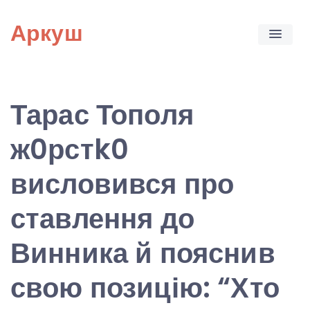
Skip
Аркуш
to
content
Тарас Тополя
ж0рстk0
висловився про
ставлення до
Винника й пояснив
свою позицію: “Хто