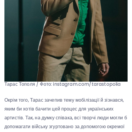
Тарас Тополя / Фото: instagram.com/tarastopolia
Окрім того, Тарас зачепив тему мобілізації й зізнався,
яким би хотів бачити цей процес для українських
артистів. Так, на думку співака, всі творчі люди могли б
допомагати війську згуртовано за допомогою окремої