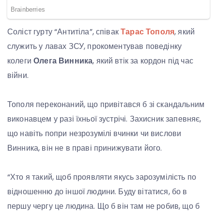
Соліст гурту “Антитіла”, співак
Тарас Тополя
, який
служить у лавах ЗСУ, прокоментував поведінку
колеги
Олега Винника
, який втік за кордон під час
війни.
Тополя переконаний, що привітався б зі скандальним
виконавцем у разі їхньої зустрічі. Захисник запевняє,
що навіть попри незрозумілі вчинки чи вислови
Винника, він не в праві принижувати його.
“Хто я такий, щоб проявляти якусь зарозумілість по
відношенню до іншої людини. Буду вітатися, бо в
першу чергу це людина. Що б він там не робив, що б