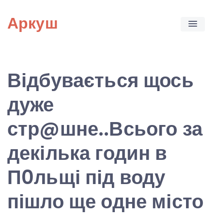
Skip
Аркуш
to
content
Відбувається щось
дуже
стр@шне..Всього за
декілька годин в
П0льщі під воду
пішло ще одне місто