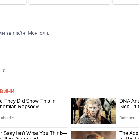
али звичайні Монголи.
ти.