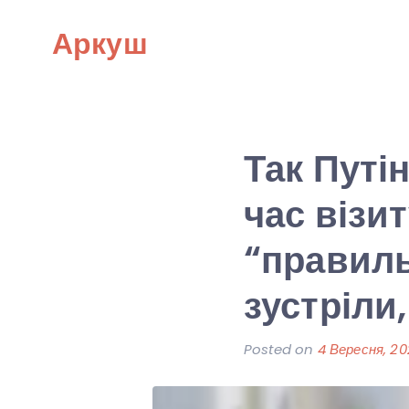
Skip
Аркуш
to
content
Так Путі
час візи
“правиль
зустріли
Posted on
4 Вересня, 2