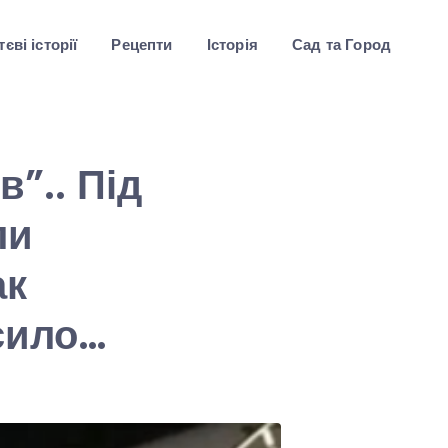
єві історії
Рецепти
Історія
Сад та Город
в”.. Під
ли
ак
осило…