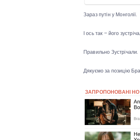
Зараз путін у Монголії.
І ось так – його зустріч
Правильно Зустрічали.
Дякуємо за позицію Бра