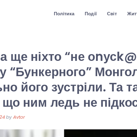
Політика
Події
Світ
Житт
на ще ніхто “не оnусk@
ту “Бункерного” Монго
но його зустріли. Та т
, що ним ледь не підк
024
by
Avtor